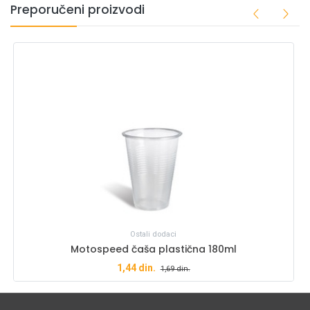
Preporučeni proizvodi
Ostali dodaci
Motospeed čaša plastična 180ml
1,44
din.
1,69
din.