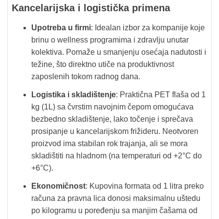
Kancelarijska i logistička primena
Upotreba u firmi
: Idealan izbor za kompanije koje
brinu o wellness programima i zdravlju unutar
kolektiva. Pomaže u smanjenju osećaja nadutosti i
težine, što direktno utiče na produktivnost
zaposlenih tokom radnog dana.
Logistika i skladištenje
: Praktična PET flaša od 1
kg (1L) sa čvrstim navojnim čepom omogućava
bezbedno skladištenje, lako točenje i sprečava
prosipanje u kancelarijskom frižideru. Neotvoren
proizvod ima stabilan rok trajanja, ali se mora
skladištiti na hladnom (na temperaturi od +2°C do
+6°C).
Ekonomičnost
: Kupovina formata od 1 litra preko
računa za pravna lica donosi maksimalnu uštedu
po kilogramu u poređenju sa manjim čašama od