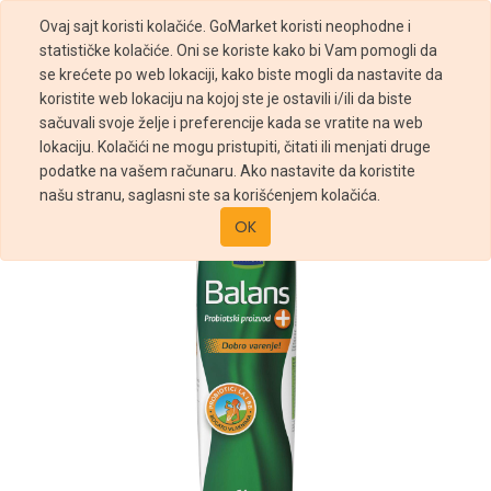
Ovaj sajt koristi kolačiće. GoMarket koristi neophodne i
statističke kolačiće. Oni se koriste kako bi Vam pomogli da
se krećete po web lokaciji, kako biste mogli da nastavite da
koristite web lokaciju na kojoj ste je ostavili i/ili da biste
sačuvali svoje želje i preferencije kada se vratite na web
Prodavnica
Imlek jogurt Balans 1l
lokaciju. Kolačići ne mogu pristupiti, čitati ili menjati druge
podatke na vašem računaru. Ako nastavite da koristite
našu stranu, saglasni ste sa korišćenjem kolačića.
OK