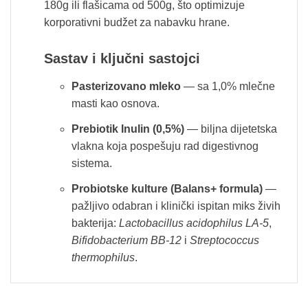
180g ili flašicama od 500g, što optimizuje
korporativni budžet za nabavku hrane.
Sastav i ključni sastojci
Pasterizovano mleko
— sa 1,0% mlečne
masti kao osnova.
Prebiotik Inulin (0,5%)
— biljna dijetetska
vlakna koja pospešuju rad digestivnog
sistema.
Probiotske kulture (Balans+ formula)
—
pažljivo odabran i klinički ispitan miks živih
bakterija:
Lactobacillus acidophilus LA-5
,
Bifidobacterium BB-12
i
Streptococcus
thermophilus
.