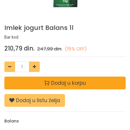
Imlek jogurt Balans 1l
Bar kod:
210,79
din.
247,99
din.
(15% OFF)
Dodaj u korpu
Dodaj u listu želja
Balans