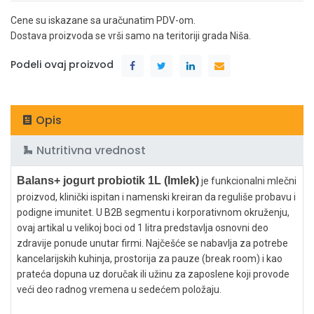
Cene su iskazane sa uračunatim PDV-om.
Dostava proizvoda se vrši samo na teritoriji grada Niša.
Podeli ovaj proizvod
Opis
Nutritivna vrednost
Balans+ jogurt probiotik 1L (Imlek)
je funkcionalni mlečni
proizvod, klinički ispitan i namenski kreiran da reguliše probavu i
podigne imunitet. U B2B segmentu i korporativnom okruženju,
ovaj artikal u velikoj boci od 1 litra predstavlja osnovni deo
zdravije ponude unutar firmi. Najčešće se nabavlja za potrebe
kancelarijskih kuhinja, prostorija za pauze (break room) i kao
prateća dopuna uz doručak ili užinu za zaposlene koji provode
veći deo radnog vremena u sedećem položaju.