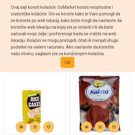
Ovaj sajt koristi kolačiće. GoMarket koristi neophodne i
statističke kolačiće. Oni se koriste kako bi Vam pomogli da
se krećete po web lokaciji, kako biste mogli da nastavite da
koristite web lokaciju na kojoj ste je ostavili i/ili da biste
sačuvali svoje želje i preferencije kada se vratite na web
Filteri
lokaciju. Kolačići ne mogu pristupiti, čitati ili menjati druge
podatke na vašem računaru. Ako nastavite da koristite
Prodavnica
Zdrava hrana
našu stranu, saglasni ste sa korišćenjem kolačića.
Sortiraj po :
OK
Podrazumevano