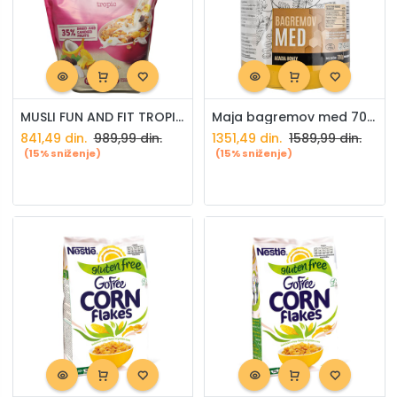
MUSLI FUN AND FIT TROPIC 1KG
Maja bagremov med 700g
841,49
din.
989,99
din.
1351,49
din.
1589,99
din.
(15% sniženje)
(15% sniženje)