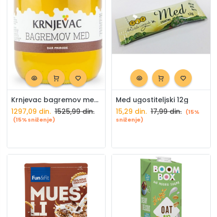
Krnjevac bagremov med 720g
Med ugostiteljski 12g
1297,09
din.
1525,99
din.
15,29
din.
17,99
din.
(15%
(15% sniženje)
sniženje)