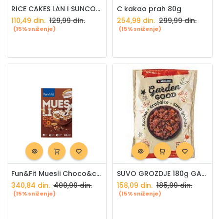
RICE CAKES LAN I SUNCOKRET 100g
C kakao prah 80g
110,49
din.
129,99
din.
254,99
din.
299,99
din.
(15% sniženje)
(15% sniženje)
Fun&Fit Muesli Choco&cocoa 250g
SUVO GROZDJE 180g GARDEN GOOD
340,84
din.
400,99
din.
158,09
din.
185,99
din.
(15% sniženje)
(15% sniženje)