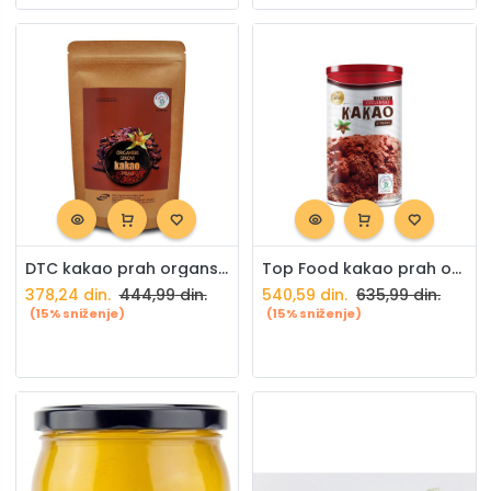
DTC kakao prah organski sirovi 100g
Top Food kakao prah organski sirovi 200g
378,24
din.
444,99
din.
540,59
din.
635,99
din.
(15% sniženje)
(15% sniženje)