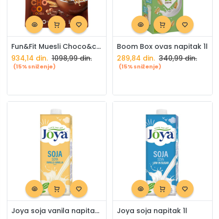
Fun&Fit Muesli Choco&cocoa 1kg
Boom Box ovas napitak 1l
934,14
din.
1098,99
din.
289,84
din.
340,99
din.
(15% sniženje)
(15% sniženje)
Joya soja vanila napitak 1l
Joya soja napitak 1l