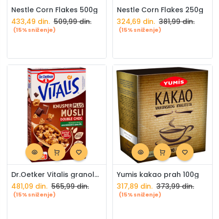
Nestle Corn Flakes 500g
Nestle Corn Flakes 250g
433,49
din.
509,99
din.
324,69
din.
381,99
din.
(15% sniženje)
(15% sniženje)
Dr.Oetker Vitalis granola Musli Double Choc 420g
Yumis kakao prah 100g
481,09
din.
565,99
din.
317,89
din.
373,99
din.
(15% sniženje)
(15% sniženje)