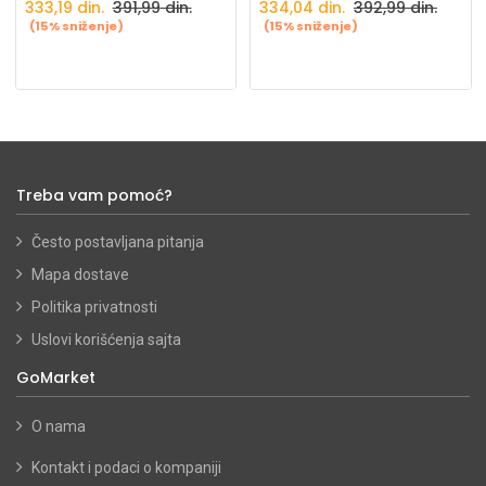
333,19
din.
391,99
din.
334,04
din.
392,99
din.
(15% sniženje)
(15% sniženje)
Treba vam pomoć?
Često postavljana pitanja
Mapa dostave
Politika privatnosti
Uslovi korišćenja sajta
GoMarket
O nama
Kontakt i podaci o kompaniji