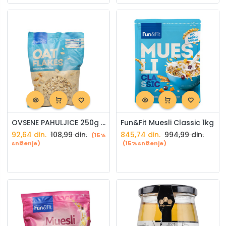
OVSENE PAHULJICE 250g FUN AND FIT
Fun&Fit Muesli Classic 1kg
92,64
din.
108,99
din.
845,74
din.
994,99
din.
(15%
sniženje)
(15% sniženje)