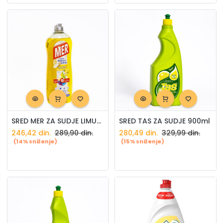
SRED MER ZA SUDJE LIMUN (SA SODA EFEKTOM) 750ml
SRED TAS ZA SUDJE 900ml
246,42
din.
289,90
din.
280,49
din.
329,99
din.
(14% sniženje)
(15% sniženje)