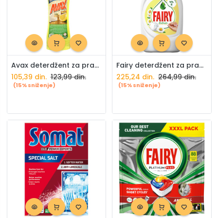
Avax deterdžent za pranje sudova 1l Tehnohemija
Fairy deterdžent za pranje sudova kamilica 450ml
105,39
din.
123,99
din.
225,24
din.
264,99
din.
(15% sniženje)
(15% sniženje)