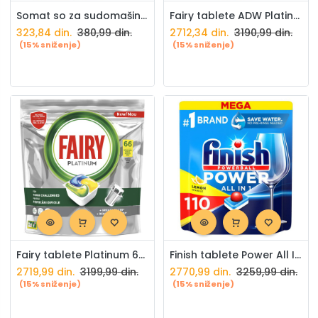
Somat so za sudomašinu 1,5kg
Fairy tablete ADW Platinum 88/1
323,84
din.
380,99
din.
2712,34
din.
3190,99
din.
(15% sniženje)
(15% sniženje)
Fairy tablete Platinum 66/1
Finish tablete Power All In 1 limun 110/1
2719,99
din.
3199,99
din.
2770,99
din.
3259,99
din.
(15% sniženje)
(15% sniženje)