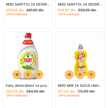
SRED SANYTOL ZA DEZINFEKCIJU PODOVA 1l
SRED SANYTOL ZA DEZINFEKCIJU KUHINJE 500ml
409,69
din.
481,99
din.
509,99
din.
599,99
din.
(15% sniženje)
(15% sniženje)
Fairy deterdžent za pranje sudova limun 450ml
SRED MER ZA SUDJE LIMUN 450ml
225,24
din.
264,99
din.
147,04
din.
172,99
din.
(15% sniženje)
(15% sniženje)