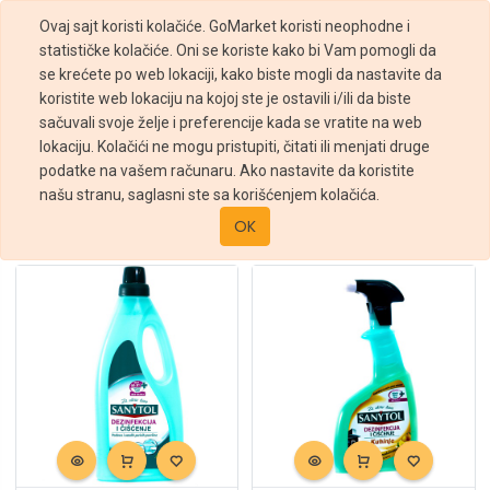
Ovaj sajt koristi kolačiće. GoMarket koristi neophodne i
statističke kolačiće. Oni se koriste kako bi Vam pomogli da
se krećete po web lokaciji, kako biste mogli da nastavite da
koristite web lokaciju na kojoj ste je ostavili i/ili da biste
sačuvali svoje želje i preferencije kada se vratite na web
Filteri
lokaciju. Kolačići ne mogu pristupiti, čitati ili menjati druge
podatke na vašem računaru. Ako nastavite da koristite
Prodavnica
Hemija
Odrzavanje kuhinje
našu stranu, saglasni ste sa korišćenjem kolačića.
Sortiraj po :
OK
Podrazumevano