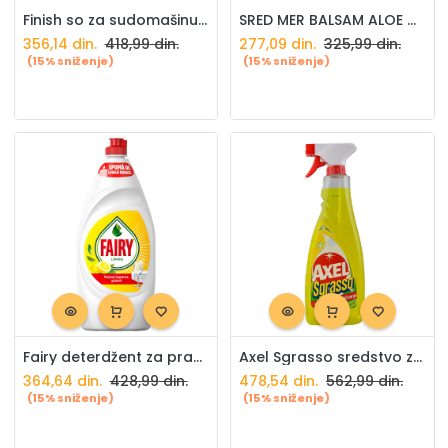
Finish so za sudomašinu 1,5kg
SRED MER BALSAM ALOE VERE ZA SUDJE 750ml
356,14
din.
418,99
din.
277,09
din.
325,99
din.
(15% sniženje)
(15% sniženje)
Fairy deterdžent za pranje sudova limun 900ml
Axel Sgrasso sredstvo za odmašćivanje 750ml
364,64
din.
428,99
din.
478,54
din.
562,99
din.
(15% sniženje)
(15% sniženje)