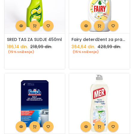
SRED TAS ZA SUDJE 450ml
Fairy deterdžent za pranje sudova kamilica 900ml
186,14
din.
218,99
din.
364,64
din.
428,99
din.
(15% sniženje)
(15% sniženje)