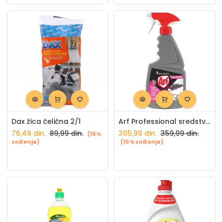
Dax žica čelična 2/1
Arf Professional sredstvo za odmašćivanje 600ml
76,49
din.
89,99
din.
305,99
din.
359,99
din.
(15%
sniženje)
(15% sniženje)