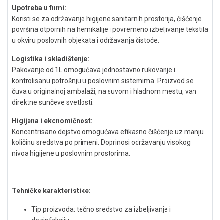
Upotreba u firmi:
Koristi se za održavanje higijene sanitarnih prostorija, čišćenje
površina otpornih na hemikalije i povremeno izbeljivanje tekstila
u okviru poslovnih objekata i održavanja čistoće.
Logistika i skladištenje:
Pakovanje od 1L omogućava jednostavno rukovanje i
kontrolisanu potrošnju u poslovnim sistemima. Proizvod se
čuva u originalnoj ambalaži, na suvom i hladnom mestu, van
direktne sunčeve svetlosti.
Higijena i ekonomičnost:
Koncentrisano dejstvo omogućava efikasno čišćenje uz manju
količinu sredstva po primeni. Doprinosi održavanju visokog
nivoa higijene u poslovnim prostorima.
Tehničke karakteristike:
Tip proizvoda: tečno sredstvo za izbeljivanje i
dezinfekciju