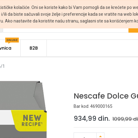
tističke kolačiće. Oni se koriste kako bi Vam pomogli da se krećete po web
 i/ili da biste sačuvali svoje želje i preferencije kada se vratite na web lo
ru. Ako nastavite da koristite našu stranu, saglasni ste sa korišćenjem ko
ONLINE
vnica
B2B
6/1
Nescafe Dolce Gu
Bar kod:
469000165
934,99
din.
1099,99
di