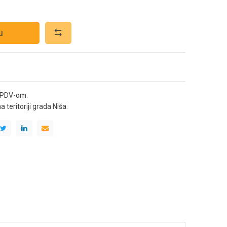
u
 PDV-om.
teritoriji grada Niša.