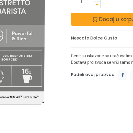
Dodaj u korp
Nescafe Dolce Gusto
Cene su iskazane sa uračunatim
Dostava proizvoda se vrši samo na 
Podeli ovaj proizvod