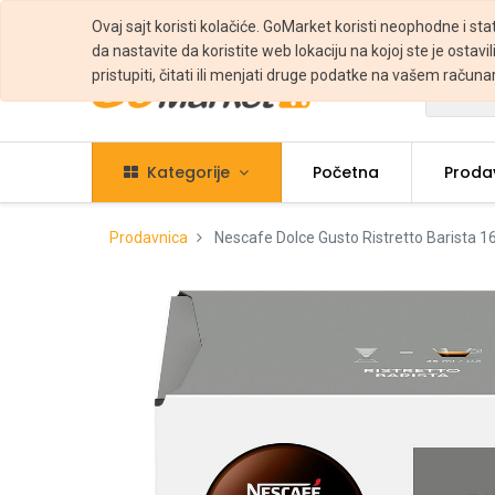
Ovaj sajt koristi kolačiće. GoMarket koristi neophodne i sta
da nastavite da koristite web lokaciju na kojoj ste je ostavili
pristupiti, čitati ili menjati druge podatke na vašem računa
Svi
Kategorije
Početna
Proda
Prodavnica
Nescafe Dolce Gusto Ristretto Barista 1