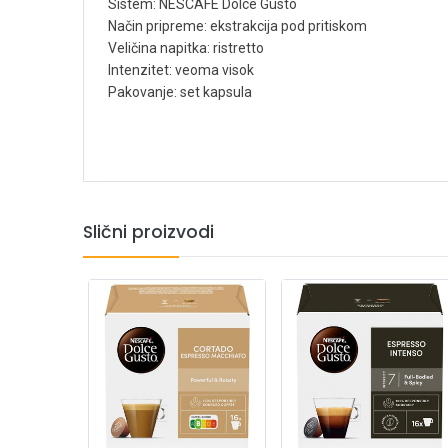
Sistem: NESCAFÉ Dolce Gusto
Način pripreme: ekstrakcija pod pritiskom
Veličina napitka: ristretto
Intenzitet: veoma visok
Pakovanje: set kapsula
Slični proizvodi