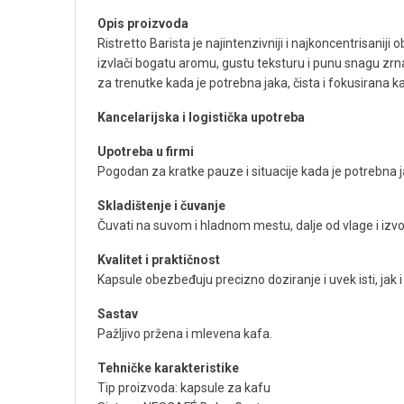
Opis proizvoda
Ristretto Barista je najintenzivniji i najkoncentrisaniji 
izvlači bogatu aromu, gustu teksturu i punu snagu zrna
za trenutke kada je potrebna jaka, čista i fokusirana
Kancelarijska i logistička upotreba
Upotreba u firmi
Pogodan za kratke pauze i situacije kada je potrebna j
Skladištenje i čuvanje
Čuvati na suvom i hladnom mestu, dalje od vlage i izvo
Kvalitet i praktičnost
Kapsule obezbeđuju precizno doziranje i uvek isti, ja
Sastav
Pažljivo pržena i mlevena kafa.
Tehničke karakteristike
Tip proizvoda: kapsule za kafu