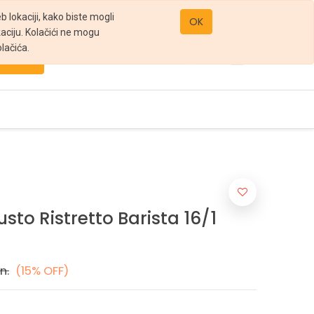
office@gomarket.rs
 lokaciji, kako biste mogli
OK
kaciju. Kolačići ne mogu
lačića.
Pretraži
sto Ristretto Barista 16/1
n.
(15% OFF)