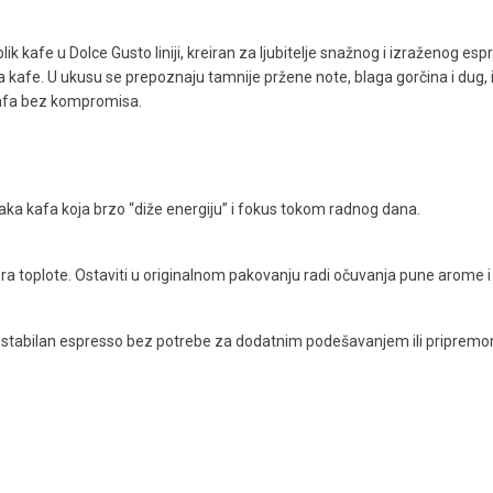
oblik kafe u Dolce Gusto liniji, kreiran za ljubitelje snažnog i izraženog e
 kafe. U ukusu se prepoznaju tamnije pržene note, blaga gorčina i dug, i
 kafa bez kompromisa.
aka kafa koja brzo “diže energiju” i fokus tokom radnog dana.
ra toplote. Ostaviti u originalnom pakovanju radi očuvanja pune arome i 
k i stabilan espresso bez potrebe za dodatnim podešavanjem ili pripremo