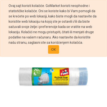
Ovaj sajt koristi kolačiće. GoMarket koristi neophodne i
statističke kolačiće. Oni se koriste kako bi Vam pomogli da
se krećete po web lokaciji, kako biste mogli da nastavite da
koristite web lokaciju na kojoj ste je ostavili i/ili da biste
sačuvali svoje želje i preferencije kada se vratite na web
Prodavnica
Fino kese za smeće 70L u boji HD 15/1
lokaciju. Kolačići ne mogu pristupiti, čitati ili menjati druge
podatke na vašem računaru. Ako nastavite da koristite
našu stranu, saglasni ste sa korišćenjem kolačića.
OK