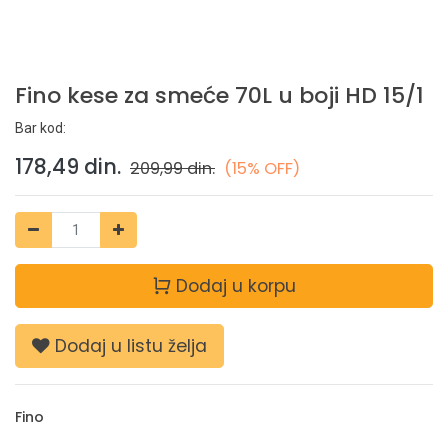
Fino kese za smeće 70L u boji HD 15/1
Bar kod:
178,49
din.
209,99
din.
(15% OFF)
Dodaj u korpu
Dodaj u listu želja
Fino