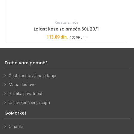
Kese za smeće
Lplast kese za smeće 60L 20/1
113,89
din.
133,99
din.
Treba vam pomoć?
Često postavljana pitanja
Mapa dostave
Politika privatnosti
Uslovi korišćenja sajta
GoMarket
O nama