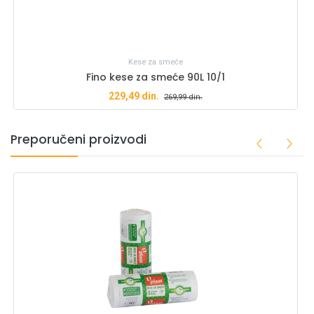
Kese za smeće
Fino kese za smeće 90L 10/1
229,49
din.
269,99
din.
Preporučeni proizvodi