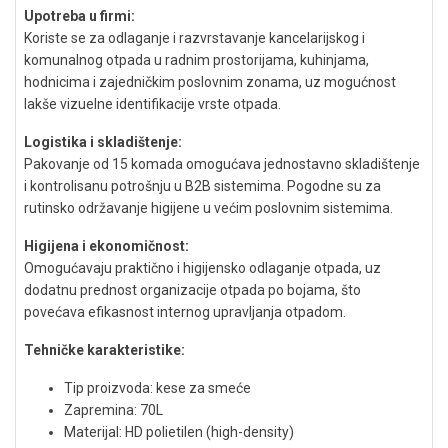
Upotreba u firmi:
Koriste se za odlaganje i razvrstavanje kancelarijskog i
komunalnog otpada u radnim prostorijama, kuhinjama,
hodnicima i zajedničkim poslovnim zonama, uz mogućnost
lakše vizuelne identifikacije vrste otpada.
Logistika i skladištenje:
Pakovanje od 15 komada omogućava jednostavno skladištenje
i kontrolisanu potrošnju u B2B sistemima. Pogodne su za
rutinsko održavanje higijene u većim poslovnim sistemima.
Higijena i ekonomičnost:
Omogućavaju praktično i higijensko odlaganje otpada, uz
dodatnu prednost organizacije otpada po bojama, što
povećava efikasnost internog upravljanja otpadom.
Tehničke karakteristike:
Tip proizvoda: kese za smeće
Zapremina: 70L
Materijal: HD polietilen (high-density)