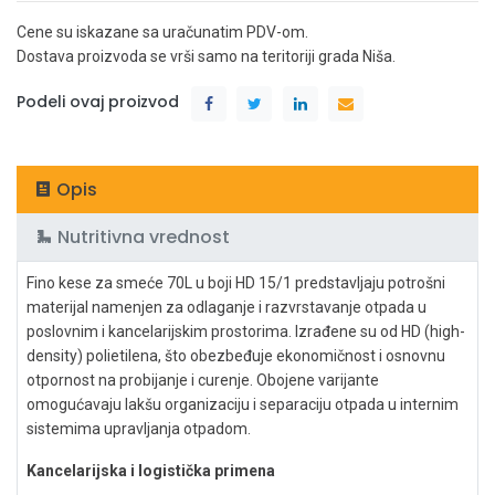
Cene su iskazane sa uračunatim PDV-om.
Dostava proizvoda se vrši samo na teritoriji grada Niša.
Podeli ovaj proizvod
Opis
Nutritivna vrednost
Fino kese za smeće 70L u boji HD 15/1 predstavljaju potrošni
materijal namenjen za odlaganje i razvrstavanje otpada u
poslovnim i kancelarijskim prostorima. Izrađene su od HD (high-
density) polietilena, što obezbeđuje ekonomičnost i osnovnu
otpornost na probijanje i curenje. Obojene varijante
omogućavaju lakšu organizaciju i separaciju otpada u internim
sistemima upravljanja otpadom.
Kancelarijska i logistička primena