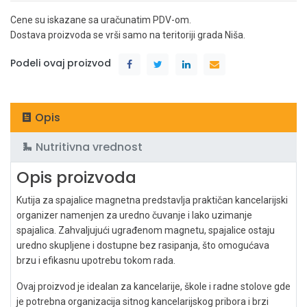
Cene su iskazane sa uračunatim PDV-om.
Dostava proizvoda se vrši samo na teritoriji grada Niša.
Podeli ovaj proizvod
Opis
Nutritivna vrednost
Opis proizvoda
Kutija za spajalice magnetna predstavlja praktičan kancelarijski
organizer namenjen za uredno čuvanje i lako uzimanje
spajalica. Zahvaljujući ugrađenom magnetu, spajalice ostaju
uredno skupljene i dostupne bez rasipanja, što omogućava
brzu i efikasnu upotrebu tokom rada.
Ovaj proizvod je idealan za kancelarije, škole i radne stolove gde
je potrebna organizacija sitnog kancelarijskog pribora i brzi