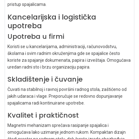
pristup spajalicama.
Kancelarijska i logistička
upotreba
Upotreba u firmi
Koristi se u kancelarijama, administraciji, računovodstvu,
školama i svim radnim okruženjima gde se spajalice često
koriste za spajanje dokumenata, papira i izveštaja. Omogućava
uredan radni sto i brzu organizaciju papira.
Skladištenje i čuvanje
Čuvati na stabilnoj i ravnoj površini radnog stola, zaštićeno od
jakih udaraca i vlage. Preporučuje se redovno dopunjavanje
spajalicama radi kontinuirane upotrebe.
Kvalitet i praktičnost
Magnetni mehanizam sprečava rasipanje spajalica i
omogućava lako uzimanje jednom rukom. Kompaktan dizajn
štedi prostor na radnom stolu, dok čvrsta izrada obezbeđuje