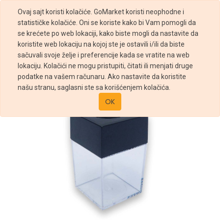
Ovaj sajt koristi kolačiće. GoMarket koristi neophodne i
statističke kolačiće. Oni se koriste kako bi Vam pomogli da
se krećete po web lokaciji, kako biste mogli da nastavite da
koristite web lokaciju na kojoj ste je ostavili i/ili da biste
sačuvali svoje želje i preferencije kada se vratite na web
Prodavnica
KUTIJA ZA SPAJALICE MAGNETNA
lokaciju. Kolačići ne mogu pristupiti, čitati ili menjati druge
podatke na vašem računaru. Ako nastavite da koristite
našu stranu, saglasni ste sa korišćenjem kolačića.
OK