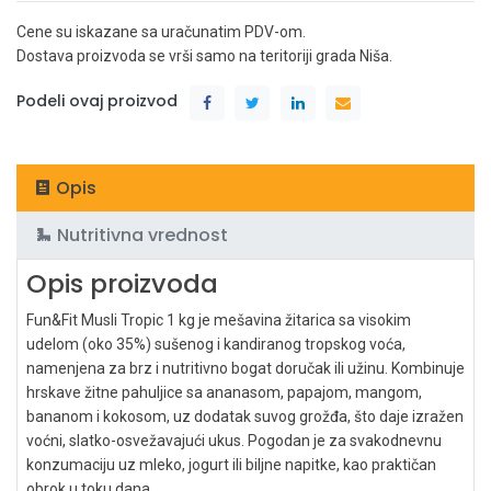
Cene su iskazane sa uračunatim PDV-om.
Dostava proizvoda se vrši samo na teritoriji grada Niša.
Podeli ovaj proizvod
Opis
Nutritivna vrednost
Opis proizvoda
Fun&Fit Musli Tropic 1 kg je mešavina žitarica sa visokim
udelom (oko 35%) sušenog i kandiranog tropskog voća,
namenjena za brz i nutritivno bogat doručak ili užinu. Kombinuje
hrskave žitne pahuljice sa ananasom, papajom, mangom,
bananom i kokosom, uz dodatak suvog grožđa, što daje izražen
voćni, slatko-osvežavajući ukus. Pogodan je za svakodnevnu
konzumaciju uz mleko, jogurt ili biljne napitke, kao praktičan
obrok u toku dana.