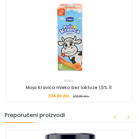
Mleko
Moja Kravica mleko bez laktoze 1,5% 1l
204,84
din.
240,99
din.
Preporučeni proizvodi