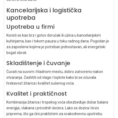
Kancelarijska i logistička
upotreba
Upotreba u firmi
Koristi se kao brz i gotov doručak ili užina u kancelarijskim
kuhinjama, kao i tokom pauza u toku radnog dana. Pogodan je
za zaposlene kojima je potreban jednostavan, ali energetski
bogat obrok.
Skladištenje i čuvanje
Čuvati na suvom i hladnom mestu, dobro zatvoreno nakon
otvaranja. Zaštititi od vlage i toplote kako bi se očuvala
hrskavost žitarica i kvalitet sušenog voća.
Kvalitet i praktičnost
Kombinacija žitarica i tropskog voća obezbeđuje dobar balans
energije, vlakana i prirodnih šećera. Lako se dozira i brzo
priprema, što ga čini praktičnim za svakodnevnu upotrebu.