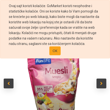
Ovaj sajt koristi kolačiće. GoMarket koristi neophodne i
statističke kolačiće. Oni se koriste kako bi Vam pomogli da
se krećete po web lokaciji, kako biste mogli da nastavite da
koristite web lokaciju na kojoj ste je ostavili i/ili da biste
sačuvali svoje želje i preferencije kada se vratite na web
Prodavnica
MUSLI FUN AND FIT TROPIC 1KG
lokaciju. Kolačići ne mogu pristupiti, čitati ili menjati druge
podatke na vašem računaru. Ako nastavite da koristite
našu stranu, saglasni ste sa korišćenjem kolačića.
OK