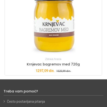
Zdrava hrana
Krnjevac bagremov med 720g
1297,09
din.
1525,99
din.
Treba vam pomoć?
Često postavljana pitanja