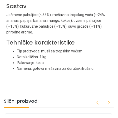
Sastav
Ječmene pahuljice (~35%), mešavina tropskog voća (~24%:
ananas, papaja, banana, mango, kokos), ovsene pahuljice
(~15%), kukuruzne pahuljice (~15%), suvo grožđe (~11%),
prirodne arome.
Tehničke karakteristike
Tip proizvoda: musli sa tropskim voćem
Neto količina: 1 kg
Pakovanje: kesa
Namena: gotova mešavina za doručak ili užinu
Slični proizvodi