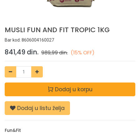
MUSLI FUN AND FIT TROPIC 1KG
Bar kod:
8606004160027
841,49
din.
989,99
din.
(15% OFF)
Dodaj u korpu
Dodaj u listu želja
Fun&Fit