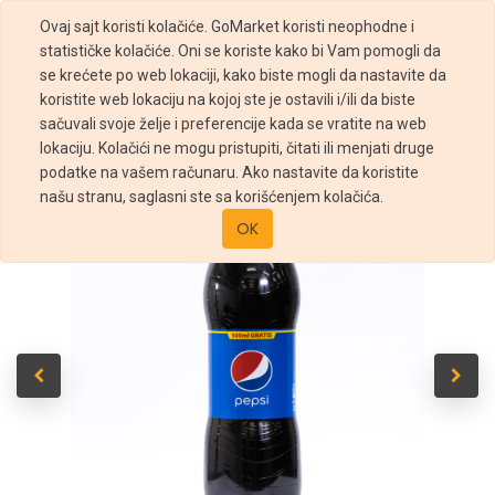
Ovaj sajt koristi kolačiće. GoMarket koristi neophodne i
statističke kolačiće. Oni se koriste kako bi Vam pomogli da
se krećete po web lokaciji, kako biste mogli da nastavite da
koristite web lokaciju na kojoj ste je ostavili i/ili da biste
sačuvali svoje želje i preferencije kada se vratite na web
Prodavnica
Pepsi 2l
lokaciju. Kolačići ne mogu pristupiti, čitati ili menjati druge
podatke na vašem računaru. Ako nastavite da koristite
našu stranu, saglasni ste sa korišćenjem kolačića.
OK