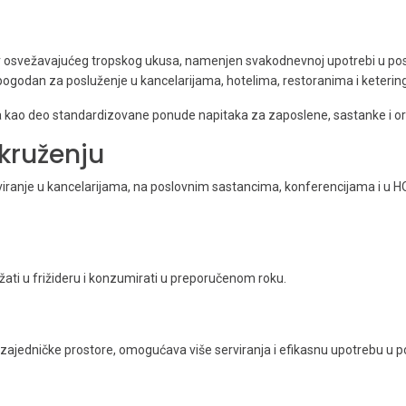
 osvežavajućeg tropskog ukusa, namenjen svakodnevnoj upotrebi u pos
pogodan za posluženje u kancelarijama, hotelima, restoranima i keterin
 kao deo standardizovane ponude napitaka za zaposlene, sastanke i o
kruženju
 serviranje u kancelarijama, na poslovnim sastancima, konferencijama i 
ati u frižideru i konzumirati u preporučenom roku.
i zajedničke prostore, omogućava više serviranja i efikasnu upotrebu u 