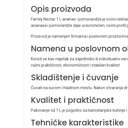
Opis proizvoda
Family Nectar 1 L ananas–pomorandža je voćni nektar
ananasa i pomorandže daje uravnotežen, voćni profil 
Proizvod je namenjen firmama i poslovnim prostorima
Namena u poslovnom o
Koristi se kao napitak za zajedničko ili individualno
važni praktičnost, ekonomičnost i stabilan kvalitet.
Skladištenje i čuvanje
Čuvati na suvom i hladnom mestu. Nakon otvaranja drž
Kvalitet i praktičnost
Pakovanje od 1 L je pogodno za kancelarijske kuhinje 
Tehničke karakteristike