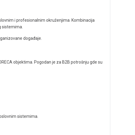
lovnim i profesionalnim okruženjima. Kombinacija
g sistemima.
rganizovane događaje.
u HORECA objektima. Pogodan je za B2B potrošnju gde su
poslovnim sistemima.