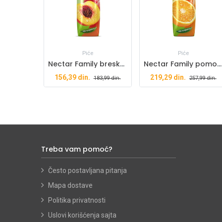
Piće
Piće
Nectar Family breskva 1l
Nectar Family pomorandža 1l
156,39
din.
219,29
din.
183,99
din.
257,99
din.
Treba vam pomoć?
Često postavljana pitanja
Mapa dostave
Politika privatnosti
Uslovi korišćenja sajta