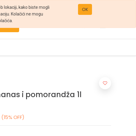
office@gomarket.rs
 lokaciji, kako biste mogli
OK
kaciju. Kolačići ne mogu
lačića.
Pretraži
nanas i pomorandža 1l
(15% OFF)