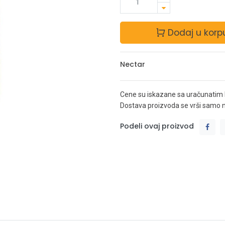
Dodaj u korp
Nectar
Cene su iskazane sa uračunatim
Dostava proizvoda se vrši samo na 
Podeli ovaj proizvod