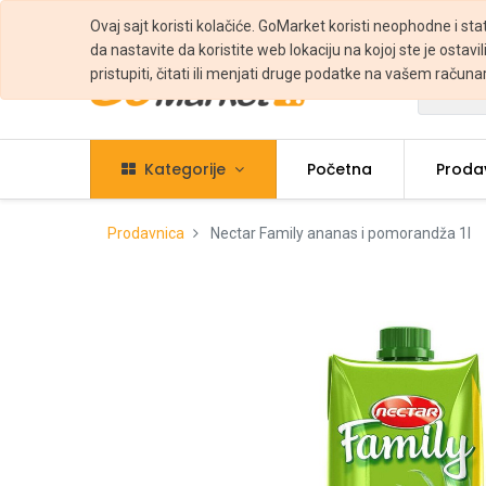
Ovaj sajt koristi kolačiće. GoMarket koristi neophodne i sta
da nastavite da koristite web lokaciju na kojoj ste je ostavili
pristupiti, čitati ili menjati druge podatke na vašem računa
Svi
Kategorije
Početna
Proda
Prodavnica
Nectar Family ananas i pomorandža 1l