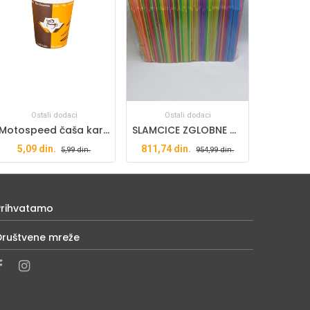
Ostali dodaci
Ostali dodaci
Motospeed čaša kartonska 210ml
SLAMCICE ZGLOBNE MIX 1000/1
5,09
din.
811,74
din.
5,99
din.
954,99
din.
Prihvatamo
Društvene mreže