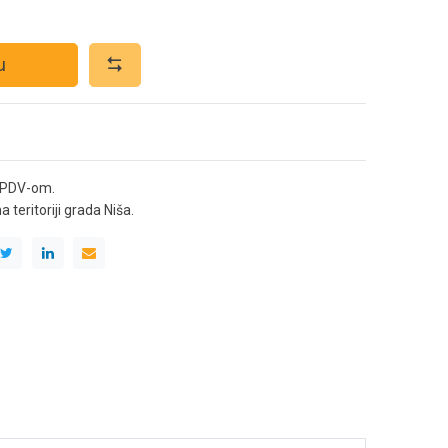
u
 PDV-om.
teritoriji grada Niša.