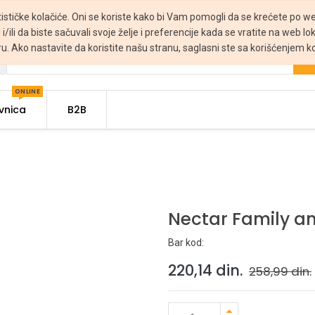
tističke kolačiće. Oni se koriste kako bi Vam pomogli da se krećete po web
 i/ili da biste sačuvali svoje želje i preferencije kada se vratite na web lo
ru. Ako nastavite da koristite našu stranu, saglasni ste sa korišćenjem ko
ONLINE
vnica
B2B
Nectar Family a
Bar kod:
220,14
din.
258,99
din.