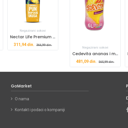
Negazirani sokovi
Nectar Life Premium ananas 1l
311,94
din.
366,99
din.
Negazirani sokovi
Cedevita ananas i mango 455g
481,09
din.
565,99
din.
GoMarket
O nama
Kontakt i podaci o kompaniji