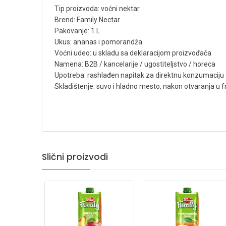
Tip proizvoda: voćni nektar
Brend: Family Nectar
Pakovanje: 1 L
Ukus: ananas i pomorandža
Voćni udeo: u skladu sa deklaracijom proizvođača
Namena: B2B / kancelarije / ugostiteljstvo / horeca
Upotreba: rashlađen napitak za direktnu konzumaciju
Skladištenje: suvo i hladno mesto, nakon otvaranja u f
Slični proizvodi