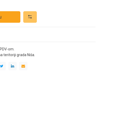
u
 PDV-om.
teritoriji grada Niša.