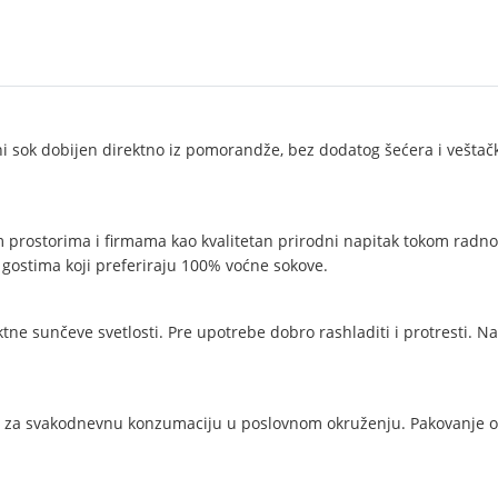
i sok dobijen direktno iz pomorandže, bez dodatog šećera i veštački
prostorima i firmama kao kvalitetan prirodni napitak tokom radnog
 gostima koji preferiraju 100% voćne sokove.
e sunčeve svetlosti. Pre upotrebe dobro rashladiti i protresti. Nak
 za svakodnevnu konzumaciju u poslovnom okruženju. Pakovanje od 1