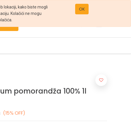
office@gomarket.rs
 lokaciji, kako biste mogli
OK
kaciju. Kolačići ne mogu
lačića.
Pretraži
mium pomorandža 100% 1l
.
(15% OFF)