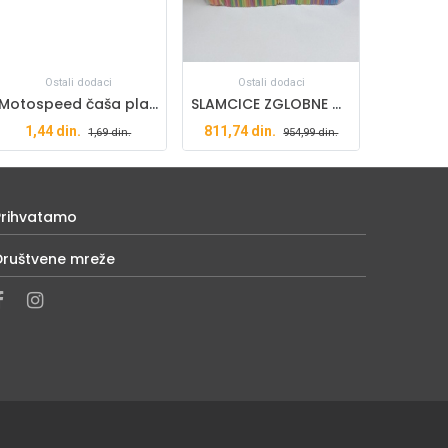
Ostali dodaci
Ostali dodaci
Motospeed čaša plastična 180ml
SLAMCICE ZGLOBNE MIX 1000/1
1,44
din.
811,74
din.
1,69
din.
954,99
din.
Prihvatamo
Društvene mreže