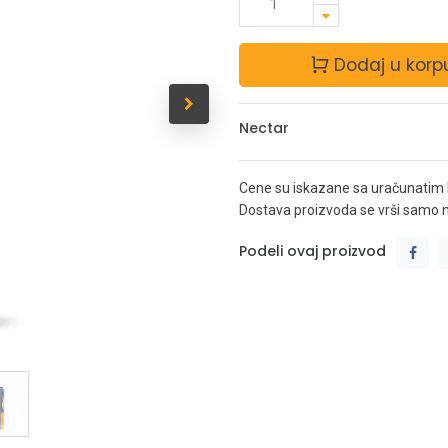
Dodaj u korp
Nectar
Cene su iskazane sa uračunatim
Dostava proizvoda se vrši samo na 
Podeli ovaj proizvod