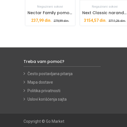
Negazirani sokovi
Negazirani sokovi
Nectar Family pomorandža 1,5l
Next Classic narandža 1l X12 paket
237,99
din.
3154,57
din.
279,99
din.
3711,26
din.
Treba vam pomoć?
Često postavljana pitanja
Mapa dostave
Politika privatnosti
Uslovi korišćenja sajta
Copyright ©
Go Market