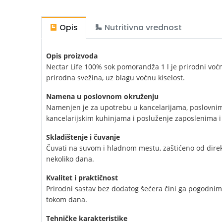
Opis
Nutritivna vrednost
Opis proizvoda
Nectar Life 100% sok pomorandža 1 l je prirodni voćn
prirodna svežina, uz blagu voćnu kiselost.
Namena u poslovnom okruženju
Namenjen je za upotrebu u kancelarijama, poslovnim 
kancelarijskim kuhinjama i posluženje zaposlenima i
Skladištenje i čuvanje
Čuvati na suvom i hladnom mestu, zaštićeno od direktn
nekoliko dana.
Kvalitet i praktičnost
Prirodni sastav bez dodatog šećera čini ga pogodnim
tokom dana.
Tehničke karakteristike