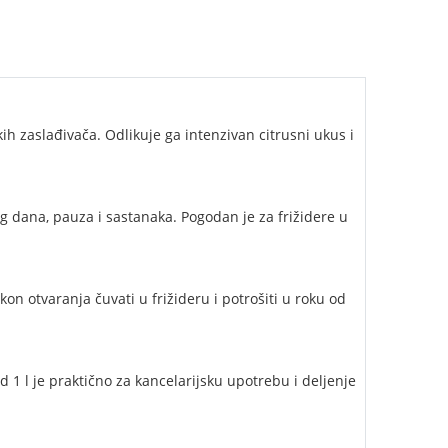
h zaslađivača. Odlikuje ga intenzivan citrusni ukus i
 dana, pauza i sastanaka. Pogodan je za frižidere u
on otvaranja čuvati u frižideru i potrošiti u roku od
 l je praktično za kancelarijsku upotrebu i deljenje