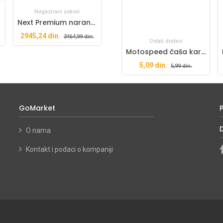
Negazirani sokovi
Next Premium narandža NRG 0,2l X24 paket
2945,24
din.
3464,99
din.
Ostali dodaci
Motospeed čaša kartonska 330ml
5,09
din.
5,99
din.
GoMarket
O nama
Kontakt i podaci o kompaniji