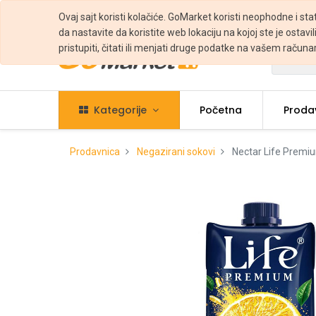
Ovaj sajt koristi kolačiće. GoMarket koristi neophodne i sta
da nastavite da koristite web lokaciju na kojoj ste je ostavili
pristupiti, čitati ili menjati druge podatke na vašem računa
Svi
Kategorije
Početna
Proda
Prodavnica
Negazirani sokovi
Nectar Life Premi