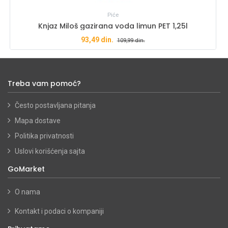
Piće
Knjaz Miloš gazirana voda limun PET 1,25l
93,49
din.
109,99
din.
Treba vam pomoć?
Često postavljana pitanja
Mapa dostave
Politika privatnosti
Uslovi korišćenja sajta
GoMarket
O nama
Kontakt i podaci o kompaniji