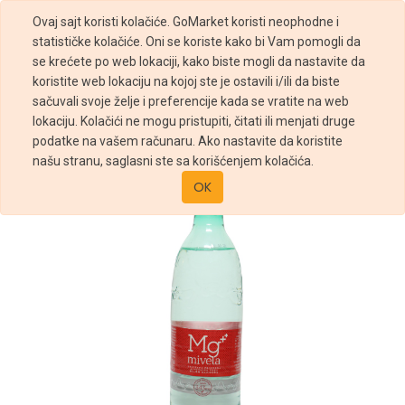
Ovaj sajt koristi kolačiće. GoMarket koristi neophodne i
statističke kolačiće. Oni se koriste kako bi Vam pomogli da
se krećete po web lokaciji, kako biste mogli da nastavite da
koristite web lokaciju na kojoj ste je ostavili i/ili da biste
sačuvali svoje želje i preferencije kada se vratite na web
Prodavnica
Gazirana voda
lokaciju. Kolačići ne mogu pristupiti, čitati ili menjati druge
Voda Blago Gazirana Mg Mivela 0.5l
podatke na vašem računaru. Ako nastavite da koristite
našu stranu, saglasni ste sa korišćenjem kolačića.
OK