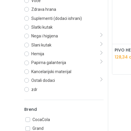
Voće
Zdrava hrana
Suplementi (dodaci ishrani)
Slatki kutak
Nega i higijena
Slani kutak
PIVO HE
Hemija
128,34
d
Papirna galanterija
Kancelarijski materijal
Ostali dodaci
zdr
Brend
CocaCola
Grand