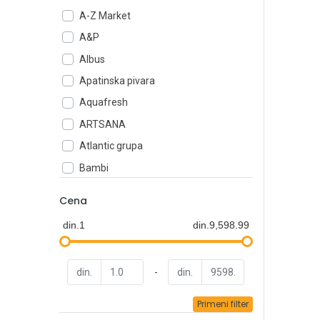
A-Z Market
A&P
Albus
Apatinska pivara
Aquafresh
ARTSANA
Atlantic grupa
Bambi
Banini
Cena
Barila
din.1
din.9,598.99
Beiersdorf
BIC
din.
-
din.
Carlsberg Srbija
Carnex
Primeni filter
Cedanit