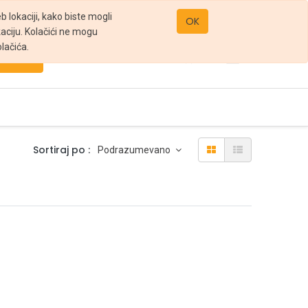
office@gomarket.rs
 lokaciji, kako biste mogli
OK
kaciju. Kolačići ne mogu
lačića.
Pretraži
Sortiraj po :
Podrazumevano