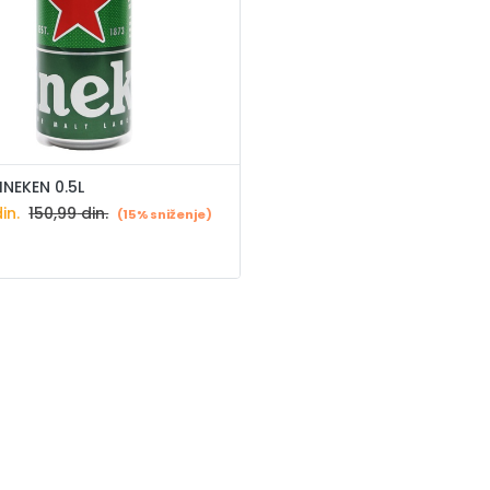
INEKEN 0.5L
in.
150,99
din.
(15% sniženje)