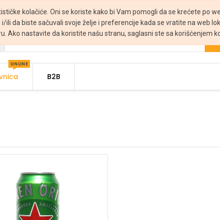
tističke kolačiće. Oni se koriste kako bi Vam pomogli da se krećete po web
 i/ili da biste sačuvali svoje želje i preferencije kada se vratite na web lo
ru. Ako nastavite da koristite našu stranu, saglasni ste sa korišćenjem ko
ONLINE
vnica
B2B