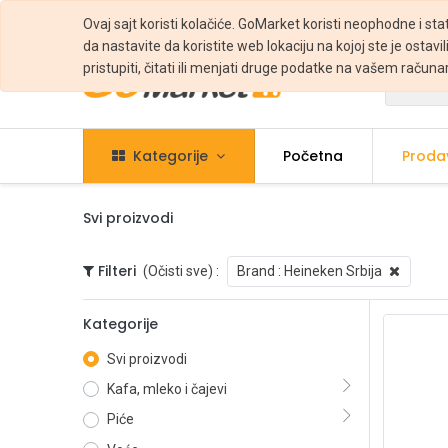
Ovaj sajt koristi kolačiće. GoMarket koristi neophodne i sta
da nastavite da koristite web lokaciju na kojoj ste je ostavili
pristupiti, čitati ili menjati druge podatke na vašem računa
Svi
Kategorije
Početna
Proda
Svi proizvodi
Filteri
(Očisti sve)
:
Brand :
Heineken Srbija
Kategorije
Svi proizvodi
Kafa, mleko i čajevi
Piće